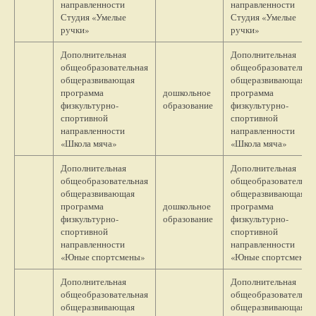
направленности
направленности
Студия «Умелые
Студия «Умелые
ручки»
ручки»
Дополнительная
Дополнительная
общеобразовательная
общеобразовательна
общеразвивающая
общеразвивающая
программа
дошкольное
программа
физкультурно-
образование
физкультурно-
спортивной
спортивной
направленности
направленности
«Школа мяча»
«Школа мяча»
Дополнительная
Дополнительная
общеобразовательная
общеобразовательна
общеразвивающая
общеразвивающая
программа
дошкольное
программа
физкультурно-
образование
физкультурно-
спортивной
спортивной
направленности
направленности
«Юные спортсмены»
«Юные спортсмены»
Дополнительная
Дополнительная
общеобразовательная
общеобразовательна
общеразвивающая
общеразвивающая