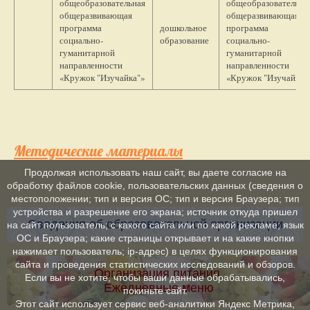
общеобразовательная
общеобразовательна
общеразвивающая
общеразвивающая
программа
дошкольное
программа
социально-
образование
социально-
гуманитарной
гуманитарной
направленности
направленности
«Кружок "Изучайка"»
«Кружок "Изучайка"
Методические материалы
Продолжая использовать наш сайт, вы даете согласие на
обработку файлов cookie, пользовательских данных (сведения о
местоположении; тип и версия ОС; тип и версия Браузера; тип
устройства и разрешение его экрана; источник откуда пришел
Сведения об образовательной организации
на сайт пользователь; с какого сайта или по какой рекламе; язык
ОС и Браузера; какие страницы открывает и на какие кнопки
нажимает пользователь; ip-адрес) в целях функционирования
сайта и проведения статистических исследований и обзоров.
Организация питания.
Если вы не хотите, чтобы ваши данные обрабатывались,
Ежедневные меню
покиньте сайт.
Этот сайт использует сервис веб-аналитики Яндекс Метрика,