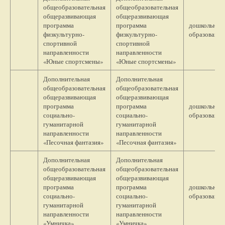
общеобразовательная
общеобразовательная
общеразвивающая
общеразвивающая
программа
программа
дошкольное
физкультурно-
физкультурно-
образование
спортивной
спортивной
направленности
направленности
«Юные спортсмены»
«Юные спортсмены»
Дополнительная
Дополнительная
общеобразовательная
общеобразовательная
общеразвивающая
общеразвивающая
программа
программа
дошкольное
социально-
социально-
образование
гуманитарной
гуманитарной
направленности
направленности
«Песочная фантазия»
«Песочная фантазия»
Дополнительная
Дополнительная
общеобразовательная
общеобразовательная
общеразвивающая
общеразвивающая
программа
программа
дошкольное
социально-
социально-
образование
гуманитарной
гуманитарной
направленности
направленности
«Умничка»
«Умничка»