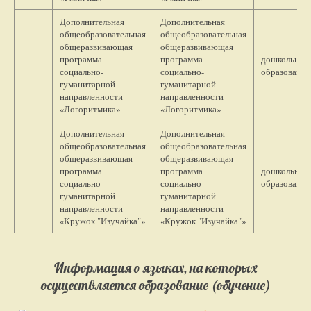
Дополнительная
Дополнительная
общеобразовательная
общеобразовательная
общеразвивающая
общеразвивающая
программа
программа
дошкольное
социально-
социально-
образование
гуманитарной
гуманитарной
направленности
направленности
«Логоритмика»
«Логоритмика»
Дополнительная
Дополнительная
общеобразовательная
общеобразовательная
общеразвивающая
общеразвивающая
программа
программа
дошкольное
социально-
социально-
образование
гуманитарной
гуманитарной
направленности
направленности
«Кружок "Изучайка"»
«Кружок "Изучайка"»
Информация о языках, на которых
осуществляется образование (обучение)