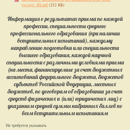
уч.году ЭП.pdf
(212 КБ)
Информация о результатах приема по каждой
профессии, специальности среднего
профессионального образования (при наличии
вступительных испытаний), каждому
направлению подготовки или специальности
высшего образования, каждой научной
специальности с различными условиями приема
(на места, финансируемые за счет бюджетных
ассигнований федерального бюджета, бюджетов
субъектов Российской Федерации, местных
бюджетов, по договорам об образовании за счет
средств физических и (или) юридических лиц) с
указанием средней суммы набранных баллов по
всем вступительным испытаниям
Не требуется указывать