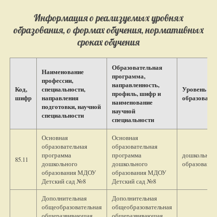
Информация о реализуемых уровнях
образования, о формах обучения, нормативных
сроках обучения
Образовательная
Наименование
программа,
профессии,
направленность,
Код,
специальности,
Уровень
профиль, шифр и
шифр
направления
образовани
наименование
подготовки, научной
научной
специальности
специальности
Основная
Основная
образовательная
образовательная
программа
программа
дошкольное
85.11
дошкольного
дошкольного
образование
образования МДОУ
образования МДОУ
Детский сад №8
Детский сад №8
Дополнительная
Дополнительная
общеобразовательная
общеобразовательная
общеразвивающая
общеразвивающая