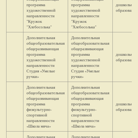
программа
программа
дошкольное
художественной
художественной
образование
направленности
направленности
"Кружок
"Кружок
"Хлебосолька"
"Хлебосолька"
Дополнительная
Дополнительная
общеобразовательная
общеобразовательная
общеразвивающая
общеразвивающая
программа
программа
дошкольное
художественной
художественной
образование
направленности
направленности
Студия «Умелые
Студия «Умелые
ручки»
ручки»
Дополнительная
Дополнительная
общеобразовательная
общеобразовательная
общеразвивающая
общеразвивающая
программа
программа
дошкольное
физкультурно-
физкультурно-
образование
спортивной
спортивной
направленности
направленности
«Школа мяча»
«Школа мяча»
Дополнительная
Дополнительная