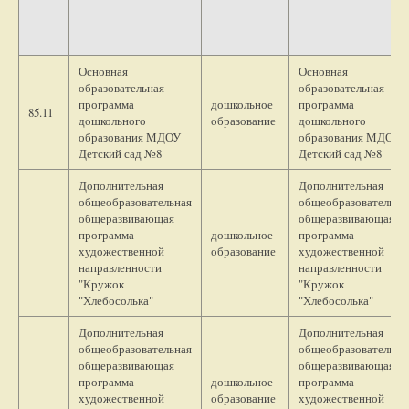
Основная
Основная
образовательная
образовательная
программа
дошкольное
программа
85.11
дошкольного
образование
дошкольного
образования МДОУ
образования МДОУ
Детский сад №8
Детский сад №8
Дополнительная
Дополнительная
общеобразовательная
общеобразовательна
общеразвивающая
общеразвивающая
программа
дошкольное
программа
художественной
образование
художественной
направленности
направленности
"Кружок
"Кружок
"Хлебосолька"
"Хлебосолька"
Дополнительная
Дополнительная
общеобразовательная
общеобразовательна
общеразвивающая
общеразвивающая
программа
дошкольное
программа
художественной
образование
художественной