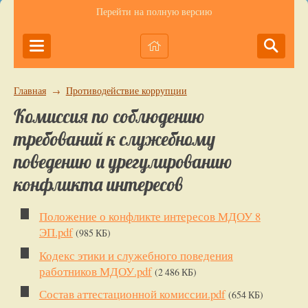
Перейти на полную версию
Главная
Противодействие коррупции
→
Комиссия по соблюдению
требований к служебному
поведению и урегулированию
конфликта интересов
Положение о конфликте интересов МДОУ 8
ЭП.pdf
(985 КБ)
Кодекс этики и служебного поведения
работников МДОУ.pdf
(2 486 КБ)
Состав аттестационной комиссии.pdf
(654 КБ)