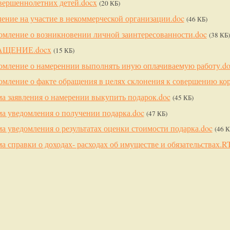
вершеннолетних детей.docx
(20 КБ)
ление на участие в некоммерческой организации.doc
(46 КБ)
омление о возникновении личной заинтересованности.doc
(38 КБ)
АЩЕНИЕ.docx
(15 КБ)
омление о намереннии выполнять иную оплачиваемую работу.do
омление о факте обращения в целях склонения к совершению ко
а заявления о намерении выкупить подарок.doc
(45 КБ)
а уведомления о получении подарка.doc
(47 КБ)
а уведомления о результатах оценки стоимости подарка.doc
(46 К
а справки о доходах- расходах об имуществе и обязательствах.R