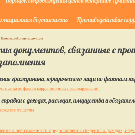
Порядок сопровождения детей ветеранов (участни
мационная безопасность
Противодействие кор
Противодействие коррупции
ы документов, связанные с про
заполнения
ние гражданина, юридического лица по фактам к
кого лица по фактам коррупционных правонарушений
справки о доходах, расходах, имущества и обязат
расходах имущества
ление о невозможности предоставления сведения о доходах, имущ