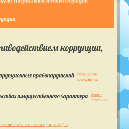
ков) специальной военной операции
рупции
тиводействием коррупции,
оррупционных правонарушений
Обращение
гражданина ,
ельствах имущественного характера
Форма
справки о
естве и обязательств супруга(и) и