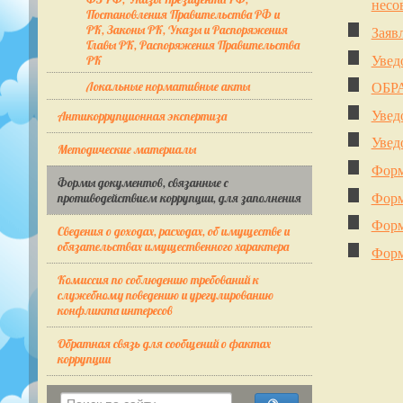
несо
Постановления Правительства РФ и
РК, Законы РК, Указы и Распоряжения
Заяв
Главы РК, Распоряжения Правительства
Увед
РК
ОБР
Локальные нормативные акты
Увед
Антикоррупционная экспертиза
Увед
Методические материалы
Форм
Формы документов, связанные с
Форм
противодействием коррупции, для заполнения
Форм
Сведения о доходах, расходах, об имуществе и
обязательствах имущественного характера
Форм
Комиссия по соблюдению требований к
служебному поведению и урегулированию
конфликта интересов
Обратная связь для сообщений о фактах
коррупции