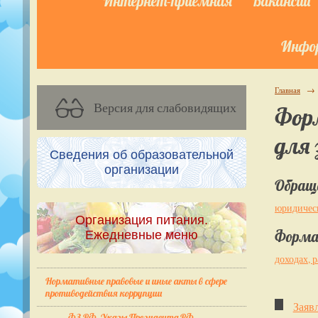
Интернет-приёмная
Вакансии
Инфор
Главная
→
Версия для слабовидящих
Форм
для 
Сведения об образовательной
организации
Обраще
юридичес
Организация питания.
Форма 
Ежедневные меню
доходах, 
Нормативные правовые и иные акты в сфере
противодействия коррупции
Заяв
ФЗ РФ, Указы Президента РФ,