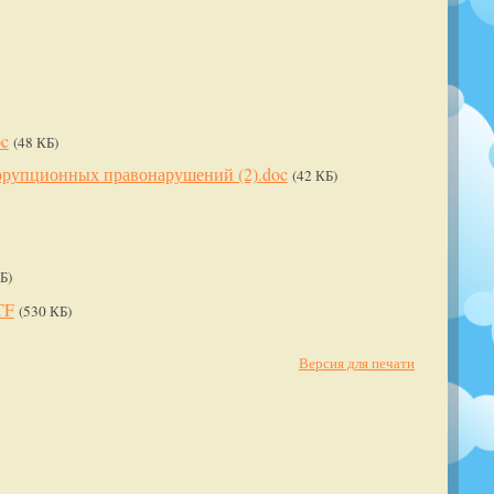
c
(48 КБ)
ррупционных правонарушений (2).doc
(42 КБ)
Б)
TF
(530 КБ)
Версия для печати