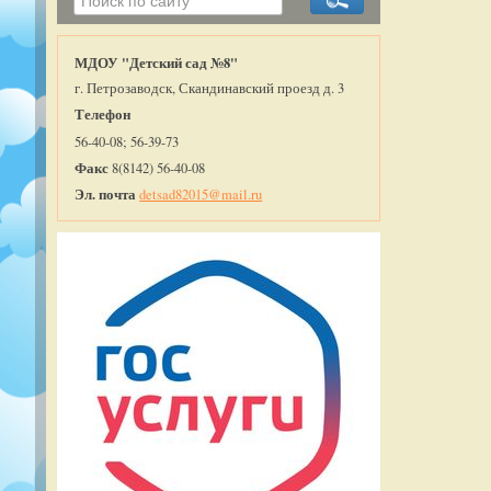
МДОУ "Детский сад №8"
г. Петрозаводск, Скандинавский проезд д. 3
Телефон
56-40-08; 56-39-73
Факс
8(8142) 56-40-08
Эл. почта
detsad82015@mail.ru