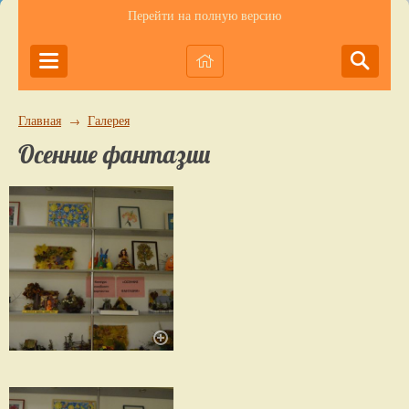
Перейти на полную версию
Главная
Галерея
→
Осенние фантазии