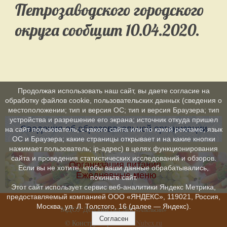
Петрозаводского городского
округа сообщит 10.04.2020.
Продолжая использовать наш сайт, вы даете согласие на
обработку файлов cookie, пользовательских данных (сведения о
местоположении; тип и версия ОС; тип и версия Браузера; тип
устройства и разрешение его экрана; источник откуда пришел
Сведения об образовательной организации
на сайт пользователь; с какого сайта или по какой рекламе; язык
ОС и Браузера; какие страницы открывает и на какие кнопки
нажимает пользователь; ip-адрес) в целях функционирования
сайта и проведения статистических исследований и обзоров.
Организация питания.
Если вы не хотите, чтобы ваши данные обрабатывались,
Ежедневные меню
покиньте сайт.
Этот сайт использует сервис веб-аналитики Яндекс Метрика,
предоставляемый компанией ООО «ЯНДЕКС», 119021, Россия,
Москва, ул. Л. Толстого, 16 (далее — Яндекс).
МДОУ Детский сад №8
»
«Апельсин
Согласен
© Конструктор сайтов
Nubex.ru