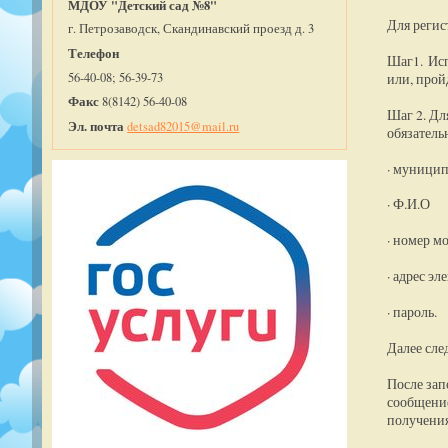
МДОУ "Детский сад №8"
Для регис
г. Петрозаводск, Скандинавский проезд д. 3
Телефон
Шаг1. Исп
56-40-08; 56-39-73
или, прой
Факс
8(8142) 56-40-08
Шаг 2. Дл
Эл. почта
detsad82015@mail.ru
обязатель
· муницип
· Ф.И.О
· номер м
· адрес э
· пароль.
Далее сле
После зап
сообщение
получения