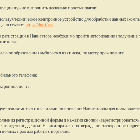
трации нужно выполнить несколько простых шагов:
ользуя техническое электронное устройство для обработки данных (компь
дя по ссылке:
https://dop10.ru
я регистрации в Навигаторе необходимо пройти авторизацию (получение п
ные поля:
альное образование (выбирается из списка) по месту проживания;
обильного телефона;
лектронной почты;
дует ознакомиться с правилами пользования Навигатором для пользователе
олнения регистрационной формы и нажатия кнопки «зарегистрироваться» 
 от отдела поддержки Навигатора для подтверждения электронного адреса.
 полных прав для работы с порталом.