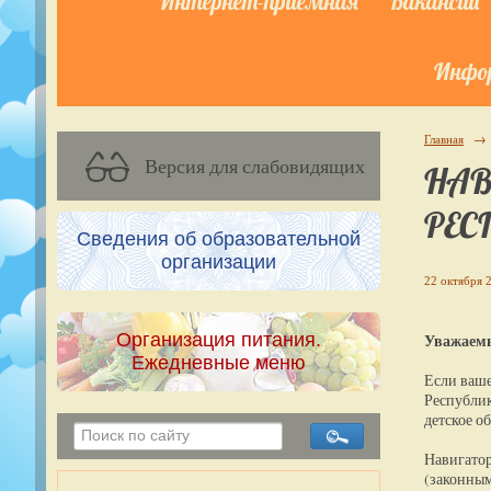
Интернет-приёмная
Вакансии
Инфор
Главная
→
Версия для слабовидящих
НАВ
РЕС
Сведения об образовательной
организации
22 октября 2
Организация питания.
Уважаемы
Ежедневные меню
Если ваше
Республи
детское о
Навигатор
(законны