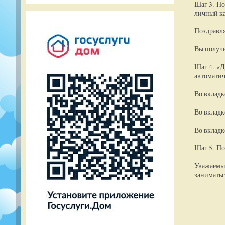
Шаг 3. По
личный ка
Поздравля
Вы получи
Шаг 4. «Д
автоматич
Во вкладк
Во вкладк
Во вкладк
Шаг 5. По
Уважаемые
заниматьс