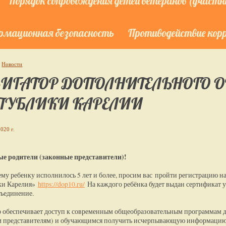
Порядок сопровождения детей ветеранов (участни
мационная безопасность
Противодействие кор
Новости
ИГАТОР ДОПОЛНИТЕЛЬНОГО О
ПУБЛИКИ КАРЕЛИИ
020 г.
е родители (законные представители)!
му ребенку исполнилось 5 лет и более, просим вас пройти регистрацию н
ки Карелия»
https://dop10.ru/
На каждого ребёнка будет выдан сертификат у
бъединение.
 обеспечивает доступ к современным общеобразовательным программам д
м представителям) и обучающимся получить исчерпывающую информацию 