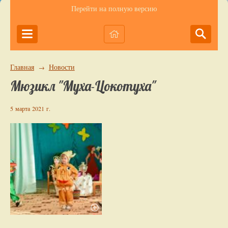
Перейти на полную версию
Главная
Новости
→
Мюзикл "Муха-Цокотуха"
5 марта 2021 г.