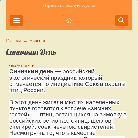
Перейти на полную версию
Главная
Новости
→
Синичкин День
12 ноября 2021 г.
Синичкин
день
— российский
экологический праздник, который
отмечается по инициативе Союза охраны
птиц России.
В этот день жители многих населенных
пунктов готовятся к встрече «зимних
гостей» — птиц, остающихся на зимовку в
российских регионах: синиц, щеглов,
снегирей, соек, чечёток, свиристелей.
Несмотря на то, что в качестве