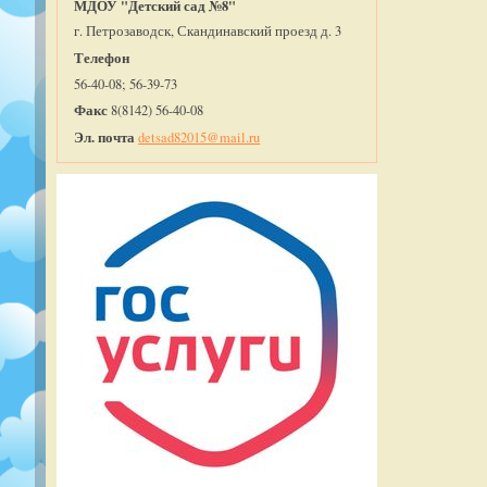
МДОУ "Детский сад №8"
г. Петрозаводск, Скандинавский проезд д. 3
Телефон
56-40-08; 56-39-73
Факс
8(8142) 56-40-08
Эл. почта
detsad82015@mail.ru