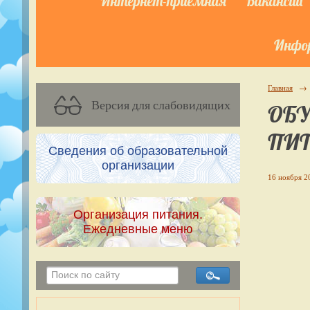
Интернет-приёмная
Вакансии
Инфор
Главная
→
Версия для слабовидящих
ОБУ
ПИТ
Сведения об образовательной
организации
16 ноября 20
Организация питания.
Ежедневные меню