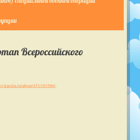
ков) специальной военной операции
рупции
тап Всероссийского
gov.karelia.ru/about/453/183580/
.