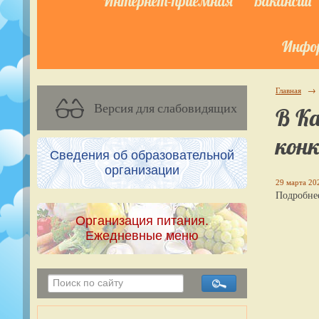
Интернет-приёмная
Вакансии
Инфор
Главная
→
Версия для слабовидящих
В Ка
конк
Сведения об образовательной
организации
29 марта 202
Подробнее
Организация питания.
Ежедневные меню