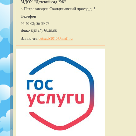
МДОУ "Детский сад №8"
г. Петрозаводск, Скандинавский проезд д. 3
Телефон
56-40-08; 56-39-73
Факс
8(8142) 56-40-08
Эл. почта
detsad82015@mail.ru