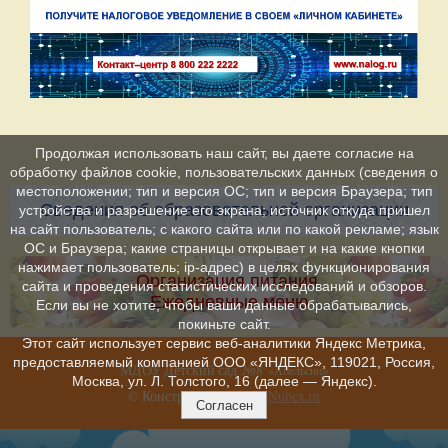
Продолжая использовать наш сайт, вы даете согласие на
обработку файлов cookie, пользовательских данных (сведения о
местоположении; тип и версия ОС; тип и версия Браузера; тип
Сведения об образовательной организации
устройства и разрешение его экрана; источник откуда пришел
на сайт пользователь; с какого сайта или по какой рекламе; язык
ОС и Браузера; какие страницы открывает и на какие кнопки
нажимает пользователь; ip-адрес) в целях функционирования
Организация питания.
сайта и проведения статистических исследований и обзоров.
Ежедневные меню
Если вы не хотите, чтобы ваши данные обрабатывались,
покиньте сайт.
Этот сайт использует сервис веб-аналитики Яндекс Метрика,
предоставляемый компанией ООО «ЯНДЕКС», 119021, Россия,
МДОУ Детский сад №8
»
«Апельсин
Москва, ул. Л. Толстого, 16 (далее — Яндекс).
© Конструктор сайтов
Nubex.ru
Согласен