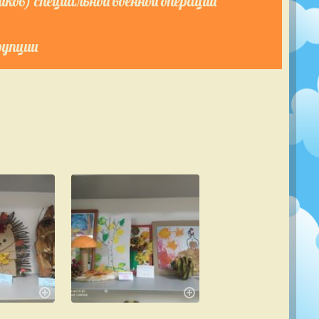
ков) специальной военной операции
рупции