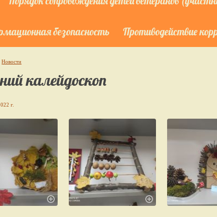
Порядок сопровождения детей ветеранов (участни
мационная безопасность
Противодействие кор
Новости
ний калейдоскоп
022 г.