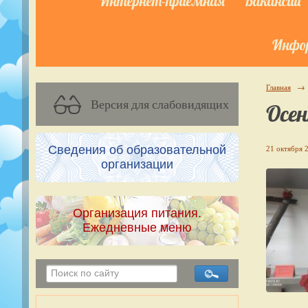
Интернет-приёмная
Вакансии
Инфор
Главная
→
Версия для слабовидящих
Осен
Сведения об образовательной
21 октября 2
организации
Организация питания.
Ежедневные меню