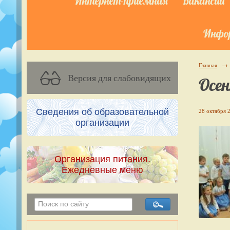
Интернет-приёмная
Вакансии
Инфор
Главная
→
Версия для слабовидящих
Осен
Сведения об образовательной
28 октября 2
организации
Организация питания.
Ежедневные меню