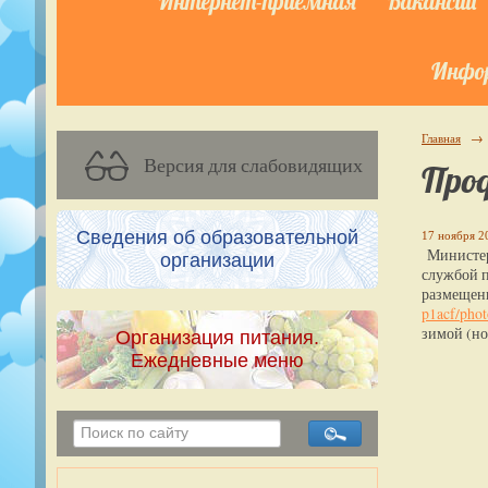
Интернет-приёмная
Вакансии
Инфор
Главная
→
Версия для слабовидящих
Про
Сведения об образовательной
17 ноября 20
Министерс
организации
службой п
размещен
p1acf/pho
зимой (но
Организация питания.
Ежедневные меню