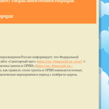
ков) специальной военной операции
рупции
нпросвещения России информирует, что Федеральной
 сайте «Санитарный щит» (
https://xn--80aqooi4b.xn--p1acf
/)
ктика гриппа и ОРВИ» (
https://xn--80aqooi4b.xn--
, как правило, сезон гриппа и ОРВИ начинается осенью,
актические мероприятия в период с ноября по апрель.