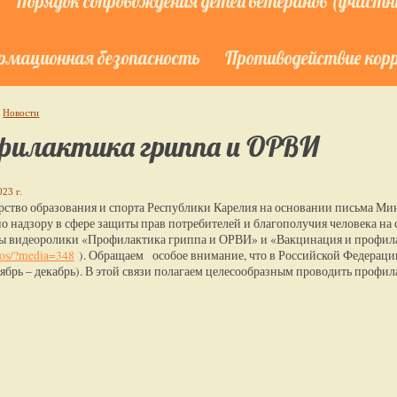
Порядок сопровождения детей ветеранов (участни
мационная безопасность
Противодействие кор
Новости
филактика гриппа и ОРВИ
23 г.
тво образования и спорта Республики Карелия на основании письма Ми
о надзору в сфере защиты прав потребителей и благополучия человека на
ы видеоролики «Профилактика гриппа и ОРВИ» и «Вакцинация и профила
tos/?media=348
). Обращаем особое внимание, что в Российской Федерации
ябрь – декабрь). В этой связи полагаем целесообразным проводить профил