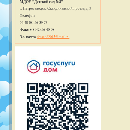
МДОУ "Детский сад №8"
г. Петрозаводск, Скандинавский проезд д. 3
Телефон
56-40-08; 56-39-73
Факс
8(8142) 56-40-08
Эл. почта
detsad82015@mail.ru