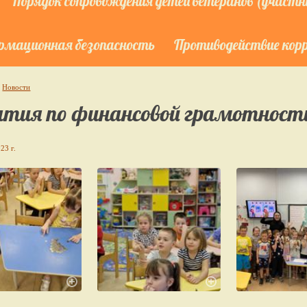
Порядок сопровождения детей ветеранов (участни
мационная безопасность
Противодействие кор
Новости
ятия по финансовой грамотност
23 г.