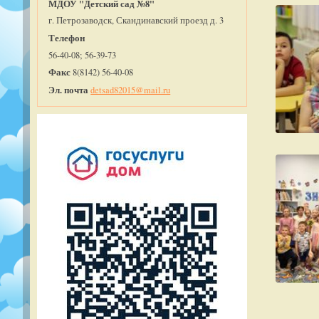
МДОУ "Детский сад №8"
г. Петрозаводск, Скандинавский проезд д. 3
Телефон
56-40-08; 56-39-73
Факс
8(8142) 56-40-08
Эл. почта
detsad82015@mail.ru