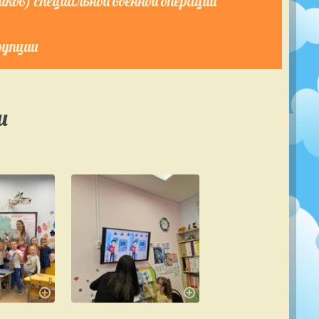
ков) специальной военной операции
рупции
и