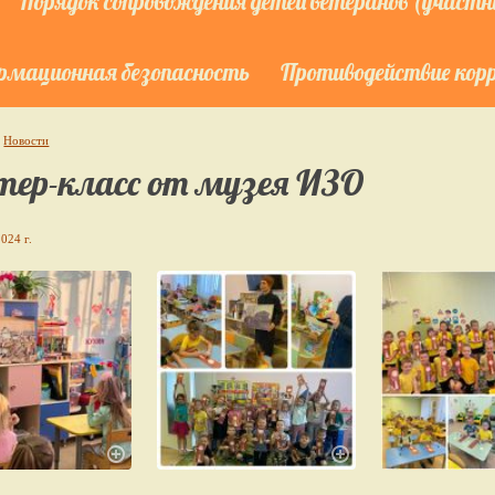
Порядок сопровождения детей ветеранов (участни
мационная безопасность
Противодействие кор
Новости
тер-класс от музея ИЗО
024 г.