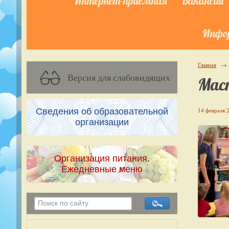
Интернет-приёмная
Вакансии
Инфор
Главная
→
Версия для слабовидящих
Мас
Сведения об образовательной
14 февраля 2
организации
Организация питания.
Ежедневные меню