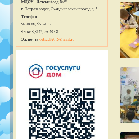
МДОУ "Детский сад №8"
г. Петрозаводск, Скандинавский проезд д. 3
Телефон
56-40-08; 56-39-73
Факс
8(8142) 56-40-08
Эл. почта
detsad82015@mail.ru