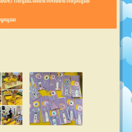
ков) специальной военной операции
рупции