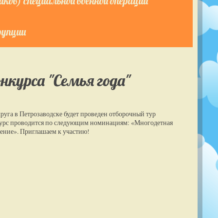
ков) специальной военной операции
рупции
нкурса "Семья года"
круга в Петрозаводске будет проведен отборочный тур
урс проводится по следующим номинациям: «Многодетная
ление». Приглашаем к участию!