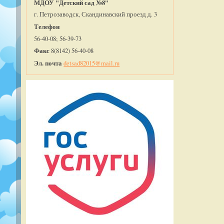
МДОУ "Детский сад №8"
г. Петрозаводск, Скандинавский проезд д. 3
Телефон
56-40-08; 56-39-73
Факс
8(8142) 56-40-08
Эл. почта
detsad82015@mail.ru