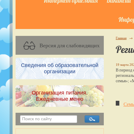
Интернет-приёмная
Вакансии
Инфор
Главная
→
Версия для слабовидящих
Реги
Сведения об образовательной
19 марта 202
В период 
организации
региональ
семья»; «
Организация питания.
Ежедневные меню
Семь