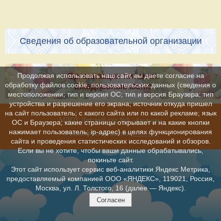
Сведения об образовательной организации
Организация питания.
Продолжая использовать наш сайт, вы даете согласие на
обработку файлов cookie, пользовательских данных (сведения о
Ежедневные меню
местоположении; тип и версия ОС; тип и версия Браузера; тип
устройства и разрешение его экрана; источник откуда пришел
на сайт пользователь; с какого сайта или по какой рекламе; язык
МДОУ Детский сад №8
»
«Апельсин
ОС и Браузера; какие страницы открывает и на какие кнопки
нажимает пользователь; ip-адрес) в целях функционирования
© Конструктор сайтов
Nubex.ru
сайта и проведения статистических исследований и обзоров.
Если вы не хотите, чтобы ваши данные обрабатывались,
покиньте сайт.
Этот сайт использует сервис веб-аналитики Яндекс Метрика,
предоставляемый компанией ООО «ЯНДЕКС», 119021, Россия,
Москва, ул. Л. Толстого, 16 (далее — Яндекс).
Согласен