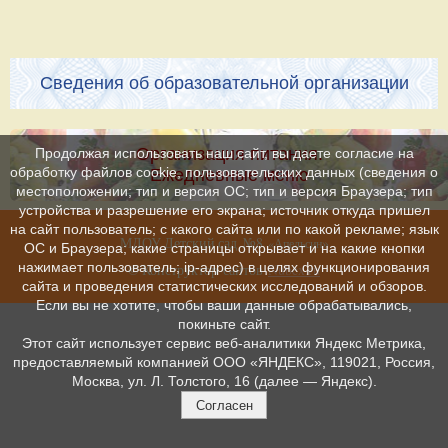
Сведения об образовательной организации
Организация питания.
Продолжая использовать наш сайт, вы даете согласие на
обработку файлов cookie, пользовательских данных (сведения о
Ежедневные меню
местоположении; тип и версия ОС; тип и версия Браузера; тип
устройства и разрешение его экрана; источник откуда пришел
на сайт пользователь; с какого сайта или по какой рекламе; язык
МДОУ Детский сад №8
»
«Апельсин
ОС и Браузера; какие страницы открывает и на какие кнопки
нажимает пользователь; ip-адрес) в целях функционирования
© Конструктор сайтов
Nubex.ru
сайта и проведения статистических исследований и обзоров.
Если вы не хотите, чтобы ваши данные обрабатывались,
покиньте сайт.
Этот сайт использует сервис веб-аналитики Яндекс Метрика,
предоставляемый компанией ООО «ЯНДЕКС», 119021, Россия,
Москва, ул. Л. Толстого, 16 (далее — Яндекс).
Согласен