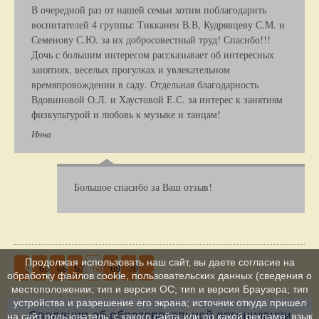
В очередной раз от нашей семьи хотим поблагодарить
воспитателей 4 группы: Тикканен В.В, Кудрявцеву С.М. и
Семенову С.Ю. за их добросовестный труд! Спасибо!!!
Дочь с большим интересом рассказывает об интересных
занятиях, веселых прогулках и увлекательном
времяпровождении в саду. Отдельная благодарность
Вдовиновой О.Л. и Хаустовой Е.С. за интерес к занятиям
физкультурой и любовь к музыке и танцам!
Инна
Большое спасибо за Ваш отзыв!
Продолжая использовать наш сайт, вы даете согласие на
65
66
67
68
69
70
обработку файлов cookie, пользовательских данных (сведения о
местоположении; тип и версия ОС; тип и версия Браузера; тип
устройства и разрешение его экрана; источник откуда пришел
Сведения об образовательной организации
на сайт пользователь; с какого сайта или по какой рекламе; язык