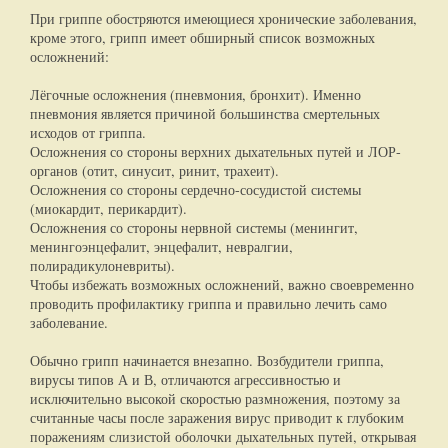
При гриппе обостряются имеющиеся хронические заболевания,
кроме этого, грипп имеет обширный список возможных
осложнений:
Лёгочные осложнения (пневмония, бронхит). Именно
пневмония является причиной большинства смертельных
исходов от гриппа.
Осложнения со стороны верхних дыхательных путей и ЛОР-
органов (отит, синусит, ринит, трахеит).
Осложнения со стороны сердечно-сосудистой системы
(миокардит, перикардит).
Осложнения со стороны нервной системы (менингит,
менингоэнцефалит, энцефалит, невралгии,
полирадикулоневриты).
Чтобы избежать возможных осложнений, важно своевременно
проводить профилактику гриппа и правильно лечить само
заболевание.
Обычно грипп начинается внезапно. Возбудители гриппа,
вирусы типов А и В, отличаются агрессивностью и
исключительно высокой скоростью размножения, поэтому за
считанные часы после заражения вирус приводит к глубоким
поражениям слизистой оболочки дыхательных путей, открывая