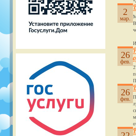
2
М
мар.
В
ч
И
26
фев.
2
п
П
26
П
фев.
л
с
м
о
22