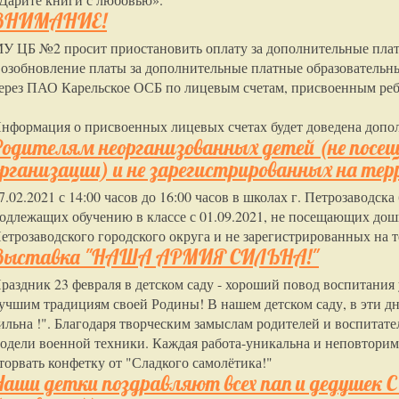
ВНИМАНИЕ!
У ЦБ №2 просит приостановить оплату за дополнительные платн
озобновление платы за дополнительные платные образовательны
ерез ПАО Карельское ОСБ по лицевым счетам, присвоенным реб
нформация о присвоенных лицевых счетах будет доведена допо
Родителям неорганизованных детей (не посе
организации) и не зарегистрированных на тер
7.02.2021 с 14:00 часов до 16:00 часов в школах г. Петрозаводск
одлежащих обучению в классе с 01.09.2021, не посещающих до
етрозаводского городского округа и не зарегистрированных на 
Выставка "НАША АРМИЯ СИЛЬНА!"
раздник 23 февраля в детском саду - хороший повод воспитания 
учшим традициям своей Родины! В нашем детском саду, в эти д
ильна !". Благодаря творческим замыслам родителей и воспитат
одели военной техники. Каждая работа-уникальна и неповторима
торвать конфетку от "Сладкого самолётика!"
Наши детки поздравляют всех пап и дедуше