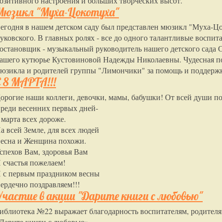
озитивного настроения и больших творческих высот.
Мюзикл "Муха-Цокотуха"
егодня в нашем детском саду был представлен мюзикл "Муха-Ц
уковского. В главных ролях - все до одного талантливые восп
остановщик - музыкальный руководитель нашего детского сада
ашего кутюрье Кустовиновой Надежды Николаевны. Чудесная пол
юзикла и родителей группы "Лимончики" за помощь и поддержку
С 8 МАРТА!!!
орогие наши коллеги, девочки, мамы, бабушки! От всей души поз
реди весенних первых дней-
 марта всех дороже.
а всей Земле, для всех людей
есна и Женщина похожи.
спехов Вам, здоровья Вам
 счастья пожелаем!
 с первым праздником весны
ердечно поздравляем!!!
Участие в акции "Дарите книги с любовью"
иблиотека №22 выражает благодарность воспитателям, родителя
Дарите книги с любовью».