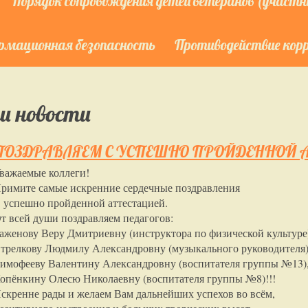
Порядок сопровождения детей ветеранов (участни
мационная безопасность
Противодействие кор
и новости
ПОЗДРАВЛЯЕМ С УСПЕШНО ПРОЙДЕННОЙ А
важаемые коллеги!
римите самые искренние сердечные поздравления
 успешно пройденной аттестацией.
т всей души поздравляем педагогов:
аженову Веру Дмитриевну (инструктора по физической культуре
трелкову Людмилу Александровну (музыкального руководителя)
имофееву Валентину Александровну (воспитателя группы №13)
опёнкину Олесю Николаевну (воспитателя группы №8)!!!
скренне рады и желаем Вам дальнейших успехов во всём,