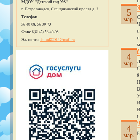
п
МДОУ "Детский сад №8"
г. Петрозаводск, Скандинавский проезд д. 3
5
С
Телефон
мар.
Ч
56-40-08; 56-39-73
п
Факс
8(8142) 56-40-08
н
Эл. почта
detsad82015@mail.ru
м
4
Д
мар.
С
8
Н
В
У
И
И
С
4
Б
мар.
«