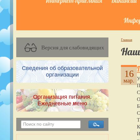
Интернет-приёмная
Вакансии
Инфор
Главная
Версия для слабовидящих
Наш
Сведения об образовательной
16
организации
У
мар.
П
С
Организация питания.
О
Ежедневные меню
Б
С
Т
К
И