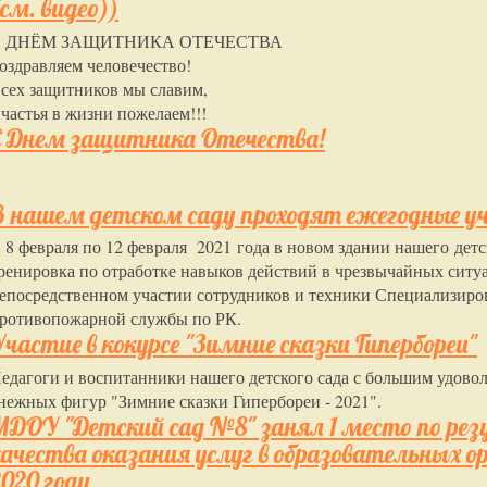
см. видео))
С ДНЁМ ЗАЩИТНИКА ОТЕЧЕСТВА
оздравляем человечество!
сех защитников мы славим,
частья в жизни пожелаем!!!
С Днем защитника Отечества!
В нашем детском саду проходят ежегодные уч
 8 февраля по 12 февраля 2021 года в новом здании нашего детс
ренировка по отработке навыков действий в чрезвычайных сит
епосредственном участии сотрудников и техники Специализиро
ротивопожарной службы по РК.
Участие в кокурсе "Зимние сказки Гипербореи"
едагоги и воспитанники нашего детского сада с большим удово
нежных фигур "Зимние сказки Гипербореи - 2021".
МДОУ "Детский сад №8" занял 1 место по ре
качества оказания услуг в образовательных о
2020 году