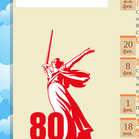
(
фев.
п
В
С
20
фев.
8
С
фев.
т
н
п
1
П
фев.
с
18
янв.