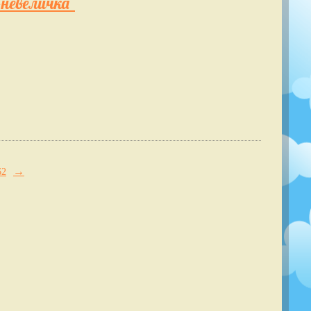
-невеличка"
→
62