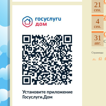
21
сен.
4
сен.
С
31
С
авг.
Страницы:
←
43
4