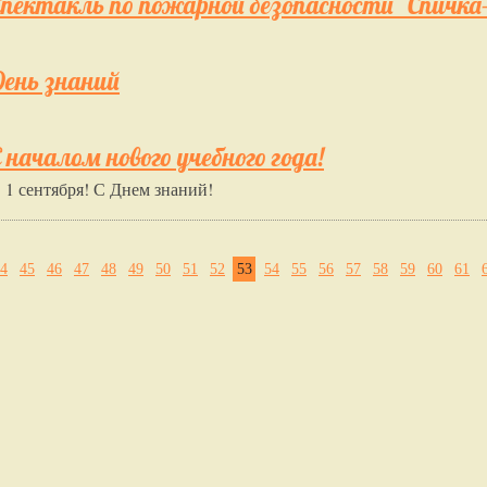
Спектакль по пожарной безопасности "Спичка
День знаний
 началом нового учебного года!
 1 сентября! С Днем знаний!
4
45
46
47
48
49
50
51
52
53
54
55
56
57
58
59
60
61