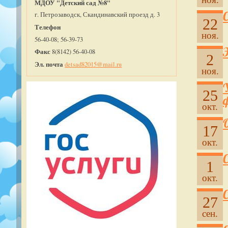
МДОУ "Детский сад №8"
г. Петрозаводск, Скандинавский проезд д. 3
22
Телефон
ноя.
56-40-08; 56-39-73
Факс
8(8142) 56-40-08
2
Эл. почта
detsad82015@mail.ru
ноя.
25
окт.
17
окт.
1
окт.
27
сен.