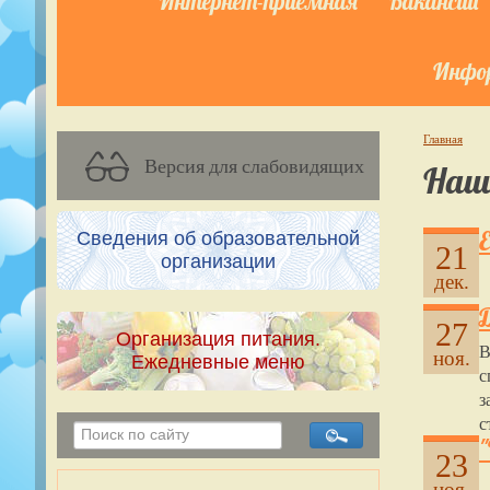
Интернет-приёмная
Вакансии
Инфор
Главная
Версия для слабовидящих
Наш
Сведения об образовательной
21
организации
дек.
27
Организация питания.
В
ноя.
Ежедневные меню
с
з
с
23
ноя.