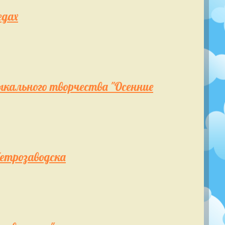
едах
ыкального творчества "Осенние
етрозаводска