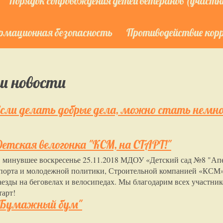
Порядок сопровождения детей ветеранов (участни
мационная безопасность
Противодействие кор
и новости
Если делать добрые дела, можно стать немно
Детская велогонка "КСМ, на СТАРТ!"
 минувшее воскресенье 25.11.2018 МДОУ «Детский сад №8 "Апе
порта и молодежной политики, Строительной компанией «КСМ
аезды на беговелах и велосипедах. Мы благодарим всех участник
тарт!
"Бумажный бум"