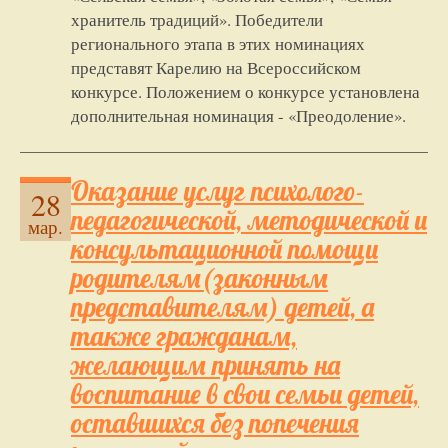
хранитель традиций». Победители
регионального этапа в этих номинациях
представят Карелию на Всероссийском
конкурсе. Положением о конкурсе установлена
дополнительная номинация - «Преодоление».
Оказание услуг психолого-
28
педагогической, методической и
мар.
консультационной помощи
родителям(законным
представителям) детей, а
также гражданам,
желающим принять на
воспитание в свои семьи детей,
оставшихся без попечения