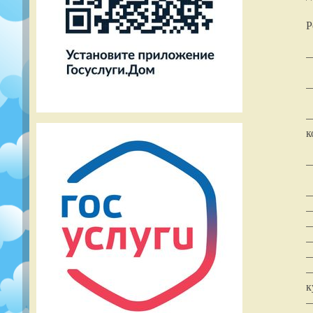
Р
—
—
—
к
—
—
—
—
—
—
—
к
—