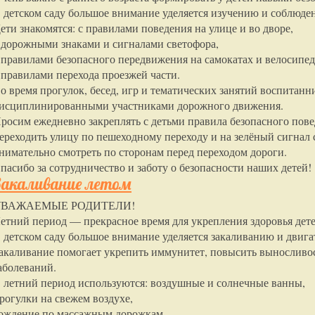
 детском саду большое внимание уделяется изучению и соблюд
ети знакомятся: с правилами поведения на улице и во дворе,
 дорожными знаками и сигналами светофора,
 правилами безопасного передвижения на самокатах и велосипед
 правилами перехода проезжей части.
о время прогулок, бесед, игр и тематических занятий воспита
исциплинированными участниками дорожного движения.
росим ежедневно закреплять с детьми правила безопасного повед
ереходить улицу по пешеходному переходу и на зелёный сигнал 
нимательно смотреть по сторонам перед переходом дороги.
пасибо за сотрудничество и заботу о безопасности наших детей!
Закаливание летом
УВАЖАЕМЫЕ РОДИТЕЛИ!
етний период — прекрасное время для укрепления здоровья дете
 детском саду большое внимание уделяется закаливанию и двиг
акаливание помогает укрепить иммунитет, повысить выносливос
аболеваний.
 летний период используются: воздушные и солнечные ванны,
рогулки на свежем воздухе,
ождение по массажным дорожкам,