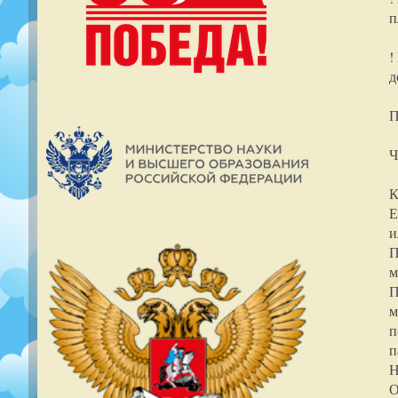
п
!
д
П
Ч
К
Е
и
П
м
П
м
п
п
Н
О