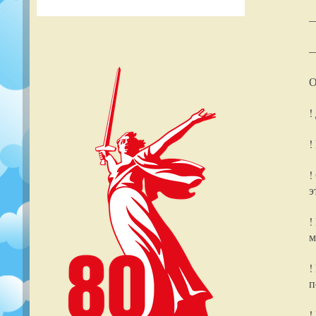
—
—
О
!
!
!
э
!
м
!
п
!