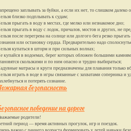
апрещено заплывать за буйки, а если их нет, то слишком далеко о
ельзя близко подплывать к судам;
ельзя прыгать в воду в местах, где мелко или незнакомое дно;
ельзя прыгать в воду с лодок, причалов, мостов и других, не пр
ельзя после перегрева на солнце или долгого бега резко прыгат
ознания или остановку сердца. Предварительно надо сполоснуть
ельзя купаться в шторм и при сильных волнах;
е купайся в водоемах, берег которых обложен большими камня
тановятся скользкими и по ним опасно и трудно выбираться;
адувные матрасы и круги предназначены для плавания только вб
ельзя играть в воде в игры связанные с захватами соперника и 
ахлебнуться и потерять сознание.
Пожарная безопасность
езопасное поведение на дороге
важаемые родители!
етний период — время активных прогулок, игр и поездок.
чень важно с раннего возраста формировать у детей навыки безо