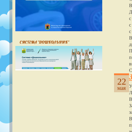
В
Д
с
с
с
В
СИСТЕМА "ДОШКОЛЬНИК"
д
П
п
в
С
22
мая
Л
В
З
з
В
п
х