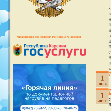
З
Н
Н
Н
Н
с
Министерство просвещения Российской Федерации
Н
Н
с
Н
Н
з
1
июн.
Б
1
У
июн.
Л
О