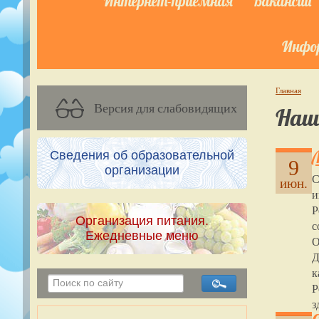
Интернет-приёмная
Вакансии
Инфор
Главная
Версия для слабовидящих
Наш
Сведения об образовательной
9
организации
С
июн.
и
Р
Организация питания.
с
Ежедневные меню
О
Д
к
Р
з