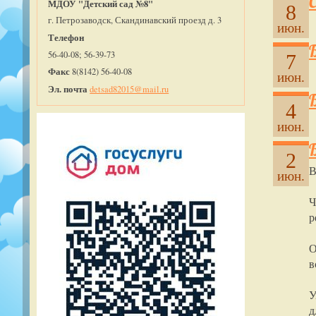
МДОУ "Детский сад №8"
8
г. Петрозаводск, Скандинавский проезд д. 3
июн.
Телефон
56-40-08; 56-39-73
7
Факс
8(8142) 56-40-08
июн.
Эл. почта
detsad82015@mail.ru
4
июн.
2
В
июн.
Ч
р
О
в
У
д