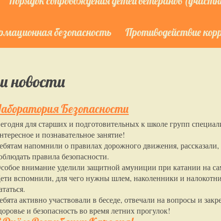
Порядок сопровождения детей ветеранов (участни
мационная безопасность
Противодействие кор
и новости
Лаборатория Безопасности
егодня для старших и подготовительных к школе групп специа
нтересное и познавательное занятие!
ебятам напомнили о правилах дорожного движения, рассказали,
облюдать правила безопасности.
собое внимание уделили защитной амуниции при катании на са
ети вспомнили, для чего нужны шлем, наколенники и налокотник
ататься.
ебята активно участвовали в беседе, отвечали на вопросы и зак
доровье и безопасность во время летних прогулок!