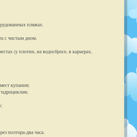
орудованных пляжах.
та с чистым дном.
тах (у плотин, на водосбросе, в карьерах,
мест купания;
 гидроциклам;
;
рез полтора-два часа.