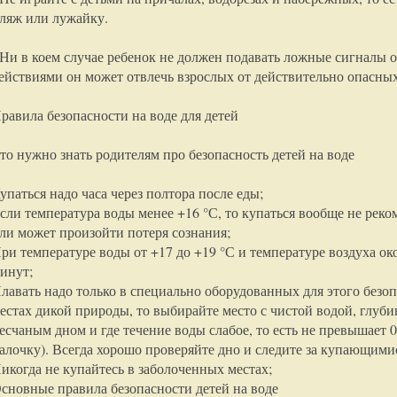
ляж или лужайку.
 Ни в коем случае ребенок не должен подавать ложные сигналы 
ействиями он может отвлечь взрослых от действительно опасных
равила безопасности на воде для детей
то нужно знать родителям про безопасность детей на воде
упаться надо часа через полтора после еды;
сли температура воды менее +16 °С, то купаться вообще не реком
ли может произойти потеря сознания;
ри температуре воды от +17 до +19 °С и температуре воздуха окол
инут;
лавать надо только в специально оборудованных для этого безоп
естах дикой природы, то выбирайте место с чистой водой, глуб
есчаным дном и где течение воды слабое, то есть не превышает 0
алочку). Всегда хорошо проверяйте дно и следите за купающимис
икогда не купайтесь в заболоченных местах;
сновные правила безопасности детей на воде