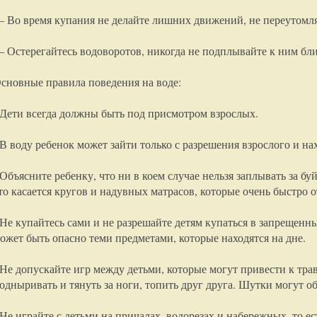
 Во время купания не делайте лишних движений, не переутомля
 Остерегайтесь водоворотов, никогда не подплывайте к ним бли
сновные правила поведения на воде:
 Дети всегда должны быть под присмотром взрослых.
 В воду ребенок может зайти только с разрешения взрослого и нах
 Объясните ребенку, что ни в коем случае нельзя заплывать за б
то касается кругов и надувных матрасов, которые очень быстро от
 Не купайтесь сами и не разрешайте детям купаться в запрещен
ожет быть опасно теми предметами, которые находятся на дне.
 Не допускайте игр между детьми, которые могут привести к трав
одныривать и тянуть за ноги, топить друг друга. Шутки могут об
 Не играйте с детьми на причалах, водорезах и набережных, то ес