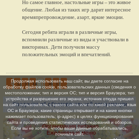
Но самое главное, настольные игры – это живое
общение. Любая из таких игр дарит интересное
времяпрепровождение, азарт, яркие эмоции.
Сегодня ребята играли в различные игры,
вспомнили различные из виды и участвовали в
викторинах. Дети получили массу
положительных эмоций и впечатлений.
Продолжая использовать наш сайт, вы даете согласие на
12
13
14
15
16
17
обработку файлов cookie, пользовательских данных (сведения о
местоположении; тип и версия ОС; тип и версия Браузера; тип
устройства и разрешение его экрана; источник откуда пришел
Сведения об образовательной организации
на сайт пользователь; с какого сайта или по какой рекламе; язык
ОС и Браузера; какие страницы открывает и на какие кнопки
нажимает пользователь; ip-адрес) в целях функционирования
сайта и проведения статистических исследований и обзоров.
Организация питания.
Если вы не хотите, чтобы ваши данные обрабатывались,
Ежедневные меню
покиньте сайт.