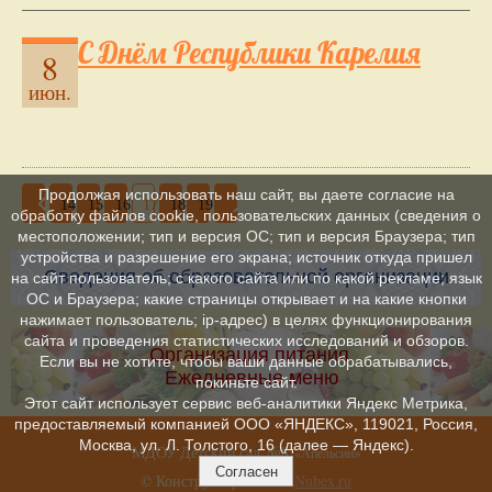
С Днём Республики Карелия
8
июн.
Продолжая использовать наш сайт, вы даете согласие на
14
15
16
17
18
19
обработку файлов cookie, пользовательских данных (сведения о
местоположении; тип и версия ОС; тип и версия Браузера; тип
устройства и разрешение его экрана; источник откуда пришел
Сведения об образовательной организации
на сайт пользователь; с какого сайта или по какой рекламе; язык
ОС и Браузера; какие страницы открывает и на какие кнопки
нажимает пользователь; ip-адрес) в целях функционирования
сайта и проведения статистических исследований и обзоров.
Организация питания.
Если вы не хотите, чтобы ваши данные обрабатывались,
Ежедневные меню
покиньте сайт.
Этот сайт использует сервис веб-аналитики Яндекс Метрика,
предоставляемый компанией ООО «ЯНДЕКС», 119021, Россия,
Москва, ул. Л. Толстого, 16 (далее — Яндекс).
МДОУ Детский сад №8
»
«Апельсин
Согласен
© Конструктор сайтов
Nubex.ru